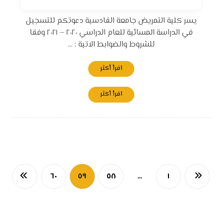
يسر كلية التمريض جامعة القادسية دعوتكم للتسجيل
في الدراسة المسائية للعام الدراسي ٢٠٢٠ – ٢٠٢١ وفقا
للشروط والضوابط الاتية : ...
اقرأ أكثر
اقرأ أكثر
٦٠
٥٩
٥٨
…
١