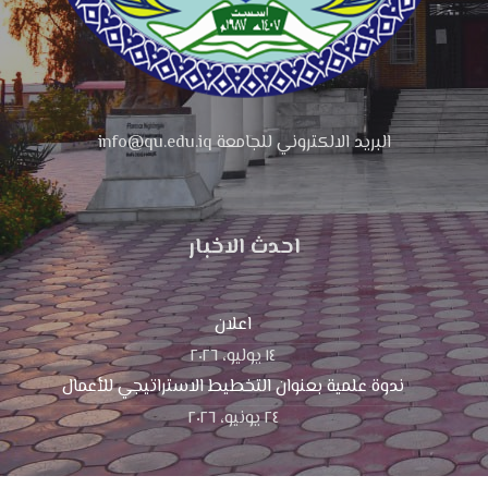
البريد الالكتروني للجامعة info@qu.edu.iq
احدث الاخبار
اعلان
١٤ يوليو، ٢٠٢٦
ندوة علمية بعنوان التخطيط الاستراتيجي للأعمال
٢٤ يونيو، ٢٠٢٦