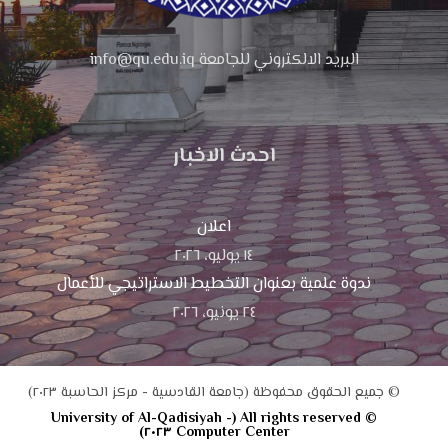
البريد الالكتروني للجامعة info@qu.edu.iq
احدث الاخبار
اعلان
١٤ يوليو، ٢٠٢٦
ندوة علمية بعنوان التخطيط الاستراتيجي للأعمال
٢٤ يونيو، ٢٠٢٦
© جميع الحقوق محفوظة (جامعة القادسية - مركز الحاسبة ٢٠٢٣)
© All rights reserved (University of Al-Qadisiyah -
Computer Center ٢٠٢٣)