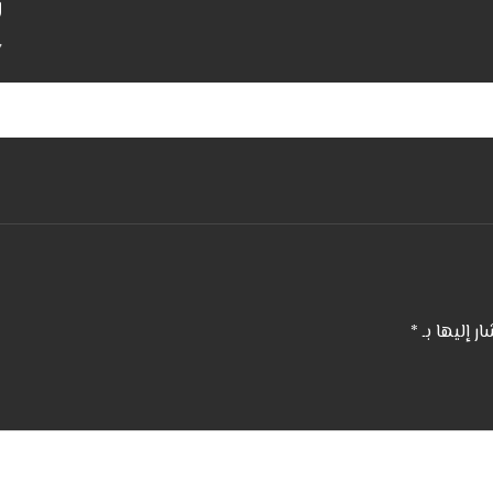
و
ار إليها بـ
*