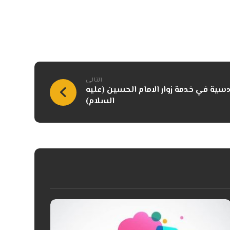
التالي
سية في خدمة زوار الامام الحسين (عليه
السلام)