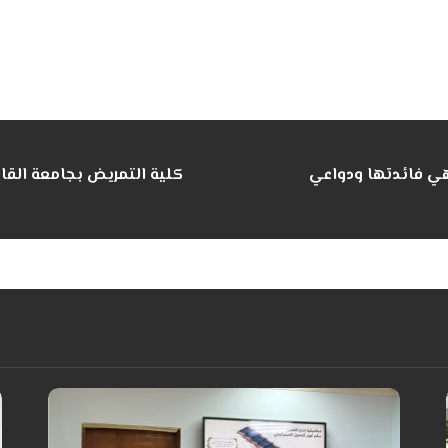
 هي فائدتها ودواعي
كلية التمريض بجامعة القاد