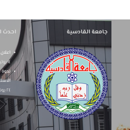
جامعة القادسية
احدث ال
اعلان
١٤ يوليو، ٢٠٢٦
ندوة ع
الاستر
٢٤ يونيو، ٢٠٢٦