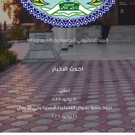
البريد الالكتروني للجامعة info@qu.edu.iq
احدث الاخبار
اعلان
١٤ يوليو، ٢٠٢٦
ندوة علمية بعنوان التخطيط الاستراتيجي للأعمال
٢٤ يونيو، ٢٠٢٦