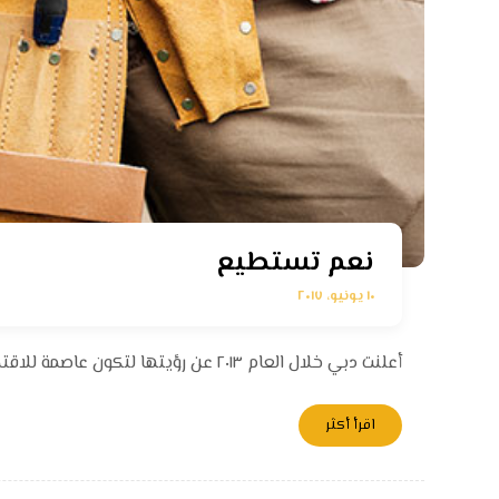
نعم تستطيع
١٠ يونيو، ٢٠١٧
أعلنت دبي خلال العام ٢٠١٣ عن رؤيتها لتكون عاصمة للاقتصاد الإسلامي. فالمبادئ الإسلامية تلعب دوراً أساسيا ً اليوم في بيئة ...
اقرأ أكثر