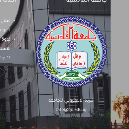
جامعة القادسية
احدث ال
اعلان
١٤ يوليو، ٢٠٢٦
ندوة ع
الاستر
٢٤ يونيو، ٢٠٢٦
البريد الالكتروني للجامعة
info@qu.edu.iq